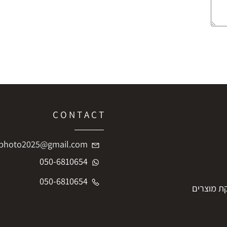
C O N T A C T
iftphoto2025@gmail.com
050-6810654