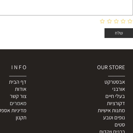
I N F O
OUR ST
טרקט
דף הבית
ני
אודות
 חיים
צור קשר