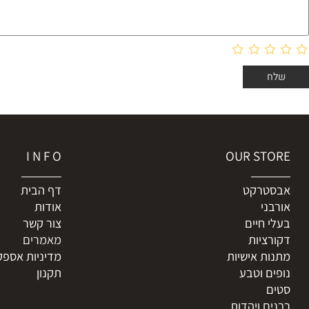
I N F O
OUR ST
טרקט
דף הבית
ני
אודות
 חיים
צור קשר