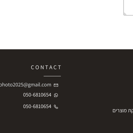
C O N T A C T
iftphoto2025@gmail.com
050-6810654