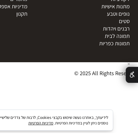
טרקט
דף הבית
ני
אודות
 חיים
צור קשר
ציות
מאמרים
ת אישיות
מדיניות אספקת מו
ם וטבע
תקנון
ם ויהדות
ה לבית
ות כפריות
© 2025 All Rights R