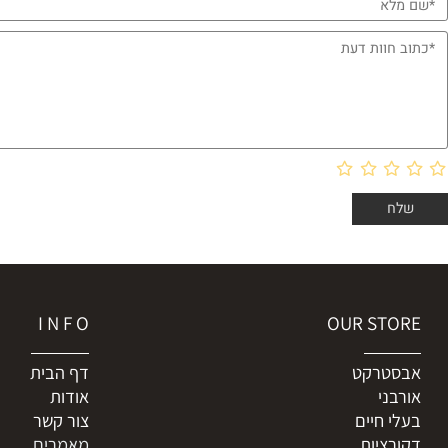
 חוות דעת
I N F O
OUR ST