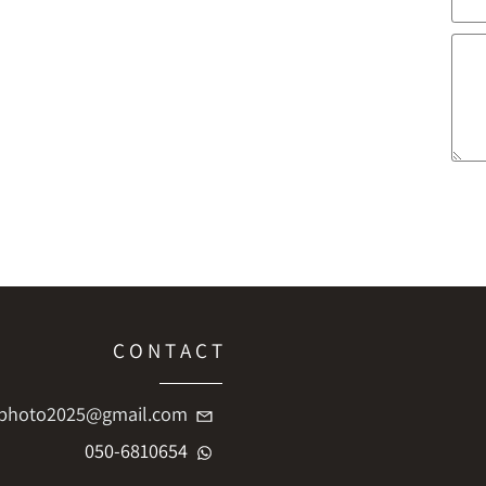
C O N T A C T