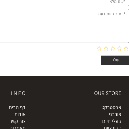
 חוות דעת
I N F O
OUR ST