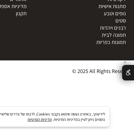
טרקט
דף הבית
ני
אודות
 חיים
צור קשר
ציות
מאמרים
ת אישיות
מדיניות אספקת מו
ם וטבע
תקנון
ם ויהדות
ה לבית
ות כפריות
© 2025 All Rights R