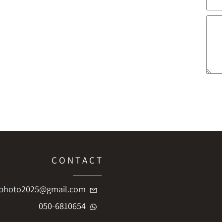
C O N T A C T