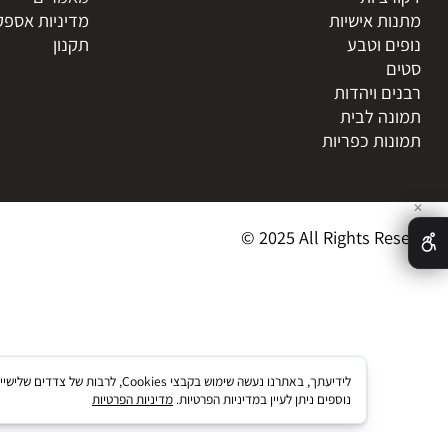
טרקט
דף הבית
ני
אודות
 חיים
צור קשר
ציות
מאמרים
ת אישיות
מדיניות אספקת מו
ם וטבע
תקנון
ם ויהדות
ה לבית
ות כפריות
© 2025 All Rights R