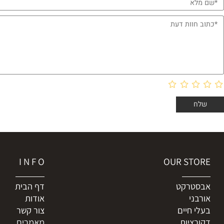
 חוות דעת
I N F O
OUR ST