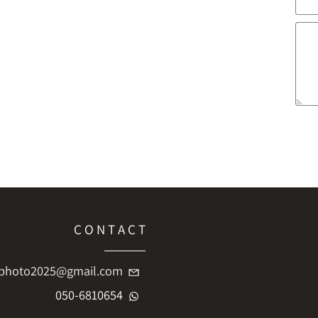
C O N T A C T